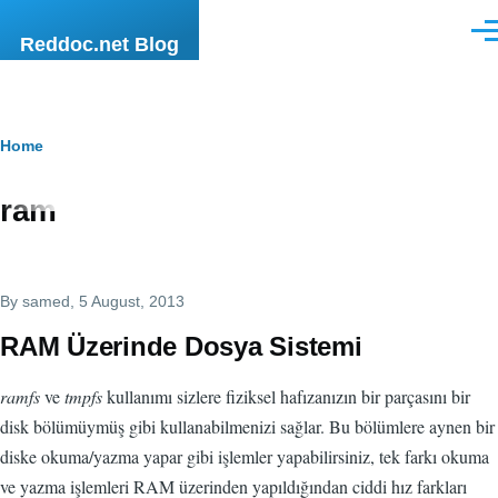
Skip to main content
Men
Reddoc.net Blog
Breadcrumb
Home
ram
By
samed
, 5 August, 2013
RAM Üzerinde Dosya Sistemi
ramfs
ve
tmpfs
kullanımı sizlere fiziksel hafızanızın bir parçasını bir
disk bölümüymüş gibi kullanabilmenizi sağlar. Bu bölümlere aynen bir
diske okuma/yazma yapar gibi işlemler yapabilirsiniz, tek farkı okuma
ve yazma işlemleri RAM üzerinden yapıldığından ciddi hız farkları