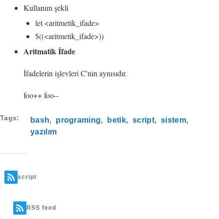
Kullanım şekli
let <aritmetik_ifade>
$((<aritmetik_ifade>))
Aritmatik İfade
İfadelerin işlevleri C'nin aynısıdır.
foo++ foo--
Tags
bash
programing
betik
script
sistem
yazılım
script
RSS feed