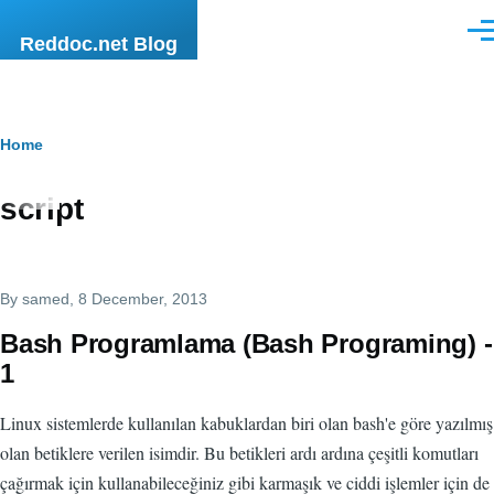
Skip to main content
Men
Reddoc.net Blog
Breadcrumb
Home
script
By
samed
, 8 December, 2013
Bash Programlama (Bash Programing) -
1
Linux sistemlerde kullanılan kabuklardan biri olan bash'e göre yazılmış
olan betiklere verilen isimdir. Bu betikleri ardı ardına çeşitli komutları
çağırmak için kullanabileceğiniz gibi karmaşık ve ciddi işlemler için de